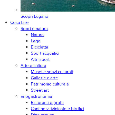
Scopri
Lugano
Cosa fare
Sport e natura
Natura
Lago
Bicicletta
Sport acquatici
Altri sport
Arte e cultura
Musei e spazi culturali
Gallerie d'arte
Patrimonio culturale
Street art
Enogastronomia
Ristoranti e grotti
Cantine vitivinicole e birrifici
Dine around