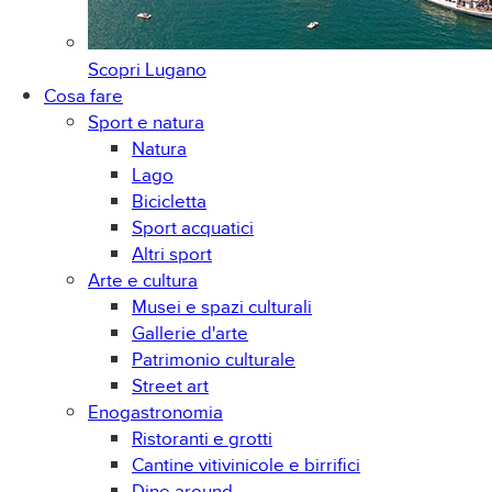
Scopri
Lugano
Cosa fare
Sport e natura
Natura
Lago
Bicicletta
Sport acquatici
Altri sport
Arte e cultura
Musei e spazi culturali
Gallerie d'arte
Patrimonio culturale
Street art
Enogastronomia
Ristoranti e grotti
Cantine vitivinicole e birrifici
Dine around