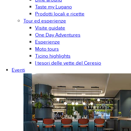
Taste my Lugano
Prodotti locali e ricette
Tour ed esperienze
Visite guidate
One Day Adventures
Esperienze
Moto tours
Ticino highlights
I tesori delle vette del Ceresio
Eventi