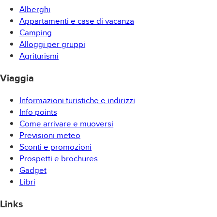
una vista panoramica sul Ticino.
Alberghi
Appartamenti e case di vacanza
Ma non è tutto, numerose attività outdoor e adventure
Camping
assicurano una scarica di adrenalina: la Tirolese che
Alloggi per gruppi
passa sopra una valle, la Slittovia, il parapendio o il
Agriturismi
Crime Trail - Escursione in giallo.
Viaggia
Non da dimenticare sono le numerose passeggiatee i
Informazioni turistiche e indirizzi
sentieri MTB che partono dall'Alpe Foppa. Da citare in
Info points
particolar modo è la Traversata Monte Tamaro –
Come arrivare e muoversi
Monte Lema e il Sentiero Culturale per le passeggiate
Previsioni meteo
nonchè il trail Monte Tamaro Bike 362 per le MTB.
Sconti e promozioni
Delle colonnine di ricarica all'Alpe Foppa e alla
Prospetti e brochures
Capanna Tamaro nonchè delle postazioni di
Gadget
riparazione presso la stazione di partenza a Rivera,
Libri
completano l'offerta.
Links