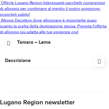
Offerte Lugano Region
Interessanti pacchetti comprensivi
di alloggio per combinare al meglio il vostro soggiorno:
scopriteli subito!
Alloggi
Decidere dove alloggiare è importante quasi
quanto la scelta della destinazione stessa. Prenota l'offerta
di alloggio più adatta alle tue esigenze ora!
Tamaro – Lema
Descrizione
La stazione di partenza della telecabina si trova a
Rivera, a soli 15 km da Lugano. Situata a pochi metri
dall’uscita A2 di Rivera, è facilmente raggiungibile in
automobile. Chi invece preferisce viaggiare con i
mezzi pubblici, può prendere il treno fino alla stazione
di Rivera – Bironico e da lì raggiungere la stazione di
Lugano Region newsletter
partenza della telecabina in 8 minuti a piedi.