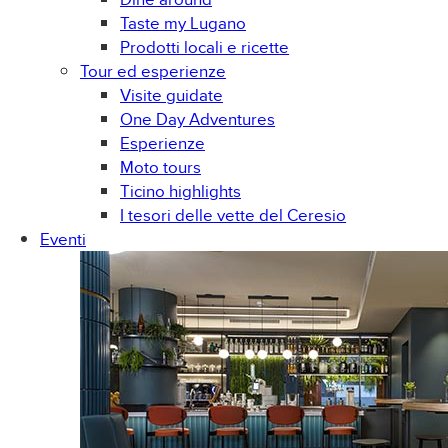
Taste my Lugano
Prodotti locali e ricette
Tour ed esperienze
Visite guidate
One Day Adventures
Esperienze
Moto tours
Ticino highlights
I tesori delle vette del Ceresio
Eventi