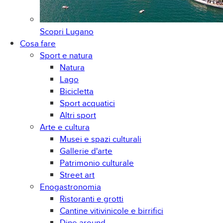
Scopri
Lugano
Cosa fare
Sport e natura
Natura
Lago
Bicicletta
Sport acquatici
Altri sport
Arte e cultura
Musei e spazi culturali
Gallerie d'arte
Patrimonio culturale
Street art
Enogastronomia
Ristoranti e grotti
Cantine vitivinicole e birrifici
Dine around