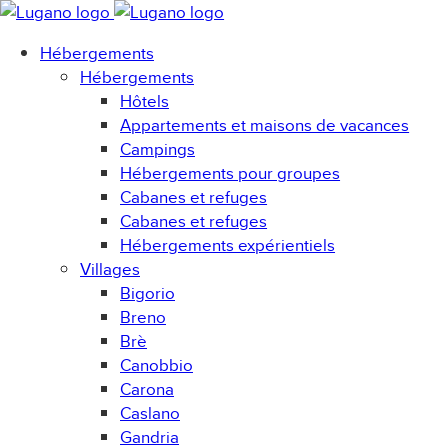
Hébergements
Hébergements
Hôtels
Appartements et maisons de vacances
Campings
Hébergements pour groupes
Cabanes et refuges
Cabanes et refuges
Hébergements expérientiels
Villages
Bigorio
Breno
Brè
Canobbio
Carona
Caslano
Gandria