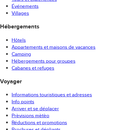
de vin, 1 glace ou 1 yaourt délicieux + visite du musée.
Événements
Villages
Durée : de 10h30 à 14h30.
Hébergements
Points de rencontre : 10h30 à la ferme.
Hôtels
Vêtements recommandés: vêtements (chauds en
Appartements et maisons de vacances
automne) et des chaussures confortables, de la crème
Camping
solaire et un couvre-chef en été.
Hébergements pour groupes
Cabanes et refuges
Voyager
Informations touristiques et adresses
Info points
Arriver et se déplacer
Prèvisions mètèo
Réductions et promotions
Brochures et dépliants