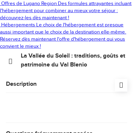
Offres de Lugano Region
Des formules attrayantes incluant
l'hébergement pour combiner au mieux votre séjour :
découvrez-les dès maintenant !
Hébergements
Le choix de l'hébergement est presque
aussi important que le choix de la destination elle-même.
Réservez dès maintenant l'offre d'hébergement qui vous
convient le mieux !
La Vallée du Soleil : traditions, goûts et
patrimoine du Val Blenio
Description
Pour les familles : une expérience au cœur de la
nature, au contact des animaux et de la vie de
l’exploitation Croce. Un parcours à la découverte de
leur histoire familiale et des produits du terroir à
connaître et à déguster.