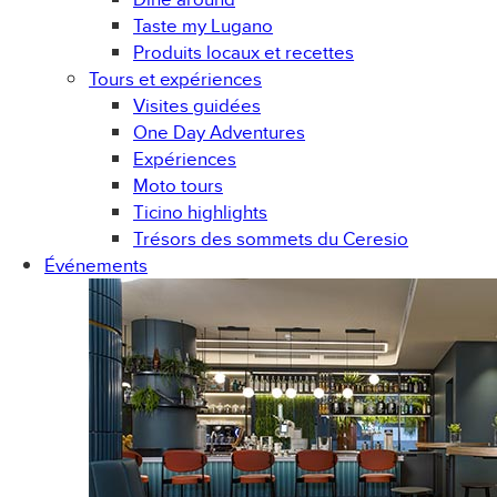
Taste my Lugano
Produits locaux et recettes
Tours et expériences
Visites guidées
One Day Adventures
Expériences
Moto tours
Ticino highlights
Trésors des sommets du Ceresio
Événements