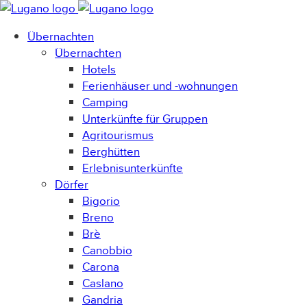
Übernachten
Übernachten
Hotels
Ferienhäuser und -wohnungen
Camping
Unterkünfte für Gruppen
Agritourismus
Berghütten
Erlebnisunterkünfte
Dörfer
Bigorio
Breno
Brè
Canobbio
Carona
Caslano
Gandria