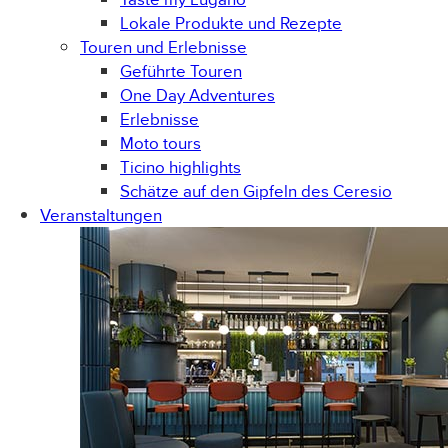
Lokale Produkte und Rezepte
Touren und Erlebnisse
Geführte Touren
One Day Adventures
Erlebnisse
Moto tours
Ticino highlights
Schätze auf den Gipfeln des Ceresio
Veranstaltungen