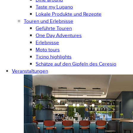
Taste my Lugano
Lokale Produkte und Rezepte
Touren und Erlebnisse
Geführte Touren
One Day Adventures
Erlebnisse
Moto tours
Ticino highlights
Schätze auf den Gipfeln des Ceresio
Veranstaltungen