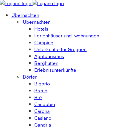
Übernachten
Übernachten
Hotels
Ferienhäuser und -wohnungen
Camping
Unterkünfte für Gruppen
Agritourismus
Berghütten
Erlebnisunterkünfte
Dörfer
Bigorio
Breno
Brè
Canobbio
Carona
Caslano
Gandria