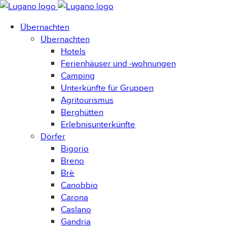
Übernachten
Übernachten
Hotels
Ferienhäuser und -wohnungen
Camping
Unterkünfte für Gruppen
Agritourismus
Berghütten
Erlebnisunterkünfte
Dörfer
Bigorio
Breno
Brè
Canobbio
Carona
Caslano
Gandria