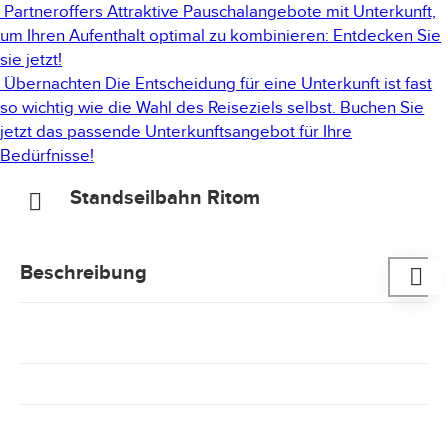
Partneroffers
Attraktive Pauschalangebote mit Unterkunft,
um Ihren Aufenthalt optimal zu kombinieren: Entdecken Sie
sie jetzt!
Übernachten
Die Entscheidung für eine Unterkunft ist fast
so wichtig wie die Wahl des Reiseziels selbst. Buchen Sie
jetzt das passende Unterkunftsangebot für Ihre
Bedürfnisse!
Standseilbahn Ritom
Beschreibung
Mit einer maximalen Steigung von 87,8% ist die Ritom-
Standseilbahn
eine der steilsten der Welt
. Erbaut
wurde sie 1921, zur gleichen Zeit wie das gleichnamige
SBB-Wasserkraftwerk. Die Ritom-Seilbahn bringt Sie
zu dem
Ausgangspunkt zahlreicher Ausflugsziele
.