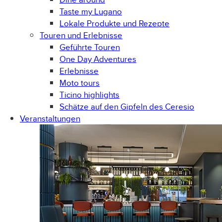
Taste my Lugano
Lokale Produkte und Rezepte
Touren und Erlebnisse
Geführte Touren
One Day Adventures
Erlebnisse
Moto tours
Ticino highlights
Schätze auf den Gipfeln des Ceresio
Veranstaltungen