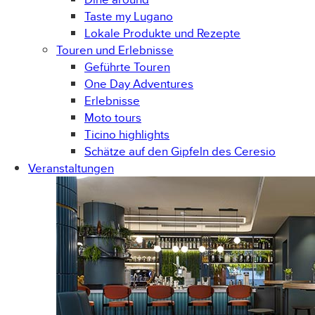
Taste my Lugano
Lokale Produkte und Rezepte
Touren und Erlebnisse
Geführte Touren
One Day Adventures
Erlebnisse
Moto tours
Ticino highlights
Schätze auf den Gipfeln des Ceresio
Veranstaltungen