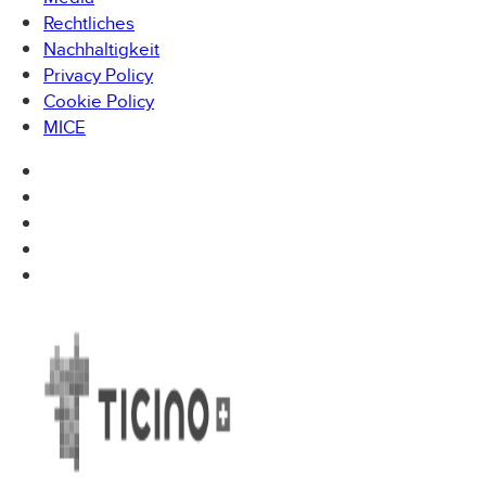
Rechtliches
Inklusive:
Nachhaltigkeit
1 Glas Valdobbiadene Prosecco DOCG
Privacy Policy
Cookie Policy
Elementi-Platte (Wurstwaren, Käse, Zeppoline)
MICE
Persönlicher Empfang und Zugang zum
Casinobereich
CLASSIC GOURMET APERITIVO – CHF 33
Die perfekte Wahl, wenn Sie sich etwas mehr als einen
klassischen Aperitif wünschen, dabei aber die
Leichtigkeit und Flexibilität beibehalten möchten.
Ein warmes saisonales Gericht ergänzt das Angebot
und macht das Erlebnis gehaltvoller, ohne es in ein
formelles Dinner zu verwandeln.
Ideal, wenn Sie Ihren Aperitif verlängern und ein
intensiveres, aber dennoch leichtes Erlebnis genießen