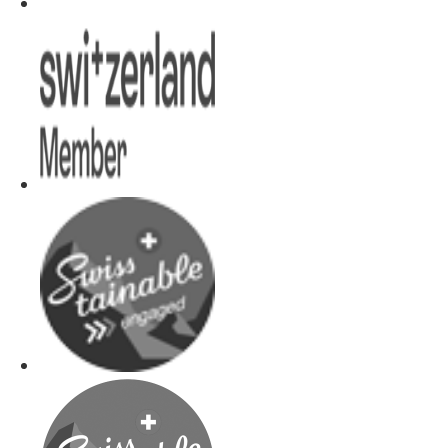
möchten.
Ideal für Sie, wenn Sie:
einen reichhaltigeren Aperitif genießen möchten,
ohne ein vollständiges Dinner zu wählen
Geselligkeit mit einem zusätzlichen kulinarischen
Highlight verbinden möchten
eine ausgewogene Erfahrung zwischen Aperitif
und Dinner suchen
Inklusive:
1 Glas Valdobbiadene Prosecco DOCG
Elementi-Platte (Wurstwaren, Käse, Zeppoline)
Saisonales Risotto zur Verkostung
Persönlicher Empfang und Zugang zum
Casinobereich