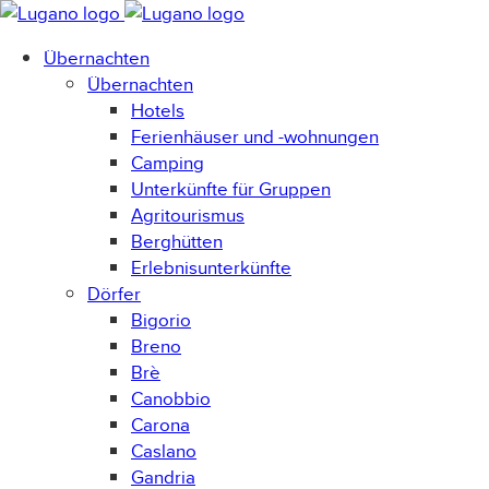
Übernachten
Übernachten
Hotels
Ferienhäuser und -wohnungen
Camping
Unterkünfte für Gruppen
Agritourismus
Berghütten
Erlebnisunterkünfte
Dörfer
Bigorio
Breno
Brè
Canobbio
Carona
Caslano
Gandria