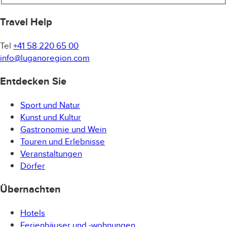
Paare, Freunde oder kleine Gruppen. Die Kombination
aus Lounge-Bar-Atmosphäre und hochwertiger Küche
Travel Help
schafft ein perfektes Gleichgewicht zwischen Genuss,
Atmosphäre und Geselligkeit.
Tel
+41 58 220 65 00
info@luganoregion.com
Vom Empfang bis zum letzten Gang ist jedes Detail
sorgfältig darauf ausgerichtet, ein stimmiges und
Entdecken Sie
unvergessliches Erlebnis zu schaffen und Ihren Abend
zu etwas Besonderem zu machen.
Sport und Natur
Genießen Sie einen exklusiven Abend im Casino
Kunst und Kultur
Lugano mit einem Aperitif oder Dinner-Erlebnis, das
Gastronomie und Wein
Eleganz, Genuss und eine stilvolle Atmosphäre im
Touren und Erlebnisse
Herzen der Stadt vereint.
Veranstaltungen
Dörfer
DIE ERLEBNISSE:
Übernachten
CLASSIC APERITIVO EXPERIENCE – CHF 24
Hotels
Die ideale Wahl, wenn Sie Ihren Abend leicht und
Ferienhäuser und -wohnungen